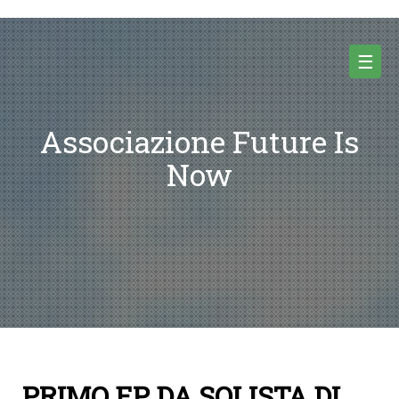
Skip
to
content
☰
Associazione Future Is
Now
PRIMO EP DA SOLISTA DI