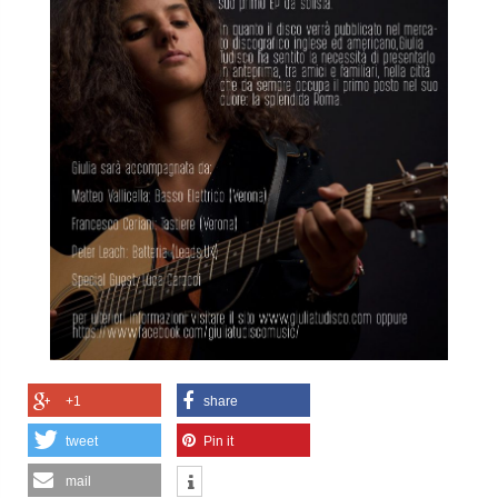
+1
share
tweet
Pin it
mail