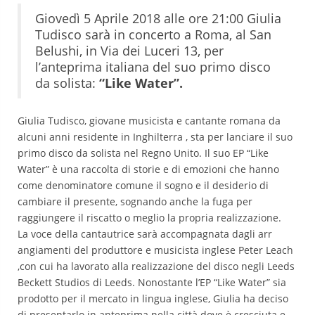
Giovedì 5 Aprile 2018 alle ore 21:00 Giulia
Tudisco sarà in concerto a Roma, al San
Belushi, in Via dei Luceri 13, per
l’anteprima italiana del suo primo disco
da solista:
“Like Water”.
Giulia Tudisco, giovane musicista e cantante romana da
alcuni anni residente in Inghilterra , sta per lanciare il suo
primo disco da solista nel Regno Unito. Il suo EP “Like
Water” è una raccolta di storie e di emozioni che hanno
come denominatore comune il sogno e il desiderio di
cambiare il presente, sognando anche la fuga per
raggiungere il riscatto o meglio la propria realizzazione.
La voce della cantautrice sarà accompagnata dagli arr
angiamenti del produttore e musicista inglese Peter Leach
,con cui ha lavorato alla realizzazione del disco negli Leeds
Beckett Studios di Leeds. Nonostante l’EP “Like Water” sia
prodotto per il mercato in lingua inglese, Giulia ha deciso
di presentarlo in anteprima nella città dove è cresciuta e